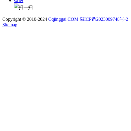
微信
Copyright © 2010-2024
Cqjinggai.COM
渝ICP备2023009748号-2
Sitemap