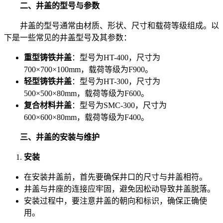
二、井盖的型号与参数
井盖的型号通常由材质、形状、尺寸和载荷等级组成。以
下是一些常见的井盖型号及其参数：
重型铸铁井盖
：型号为HT-400，尺寸为
700×700×100mm，载荷等级为F900。
轻型铸铁井盖
：型号为HT-300，尺寸为
500×500×80mm，载荷等级为F600。
复合材料井盖
：型号为SMC-300，尺寸为
600×600×80mm，载荷等级为F400。
三、井盖的安装与维护
安装
在安装井盖前，首先要确保井口的尺寸与井盖相符。
井盖与井座的连接应牢固，避免因松动导致井盖脱落。
安装过程中，要注意井盖的朝向和标识，确保正确使
用。