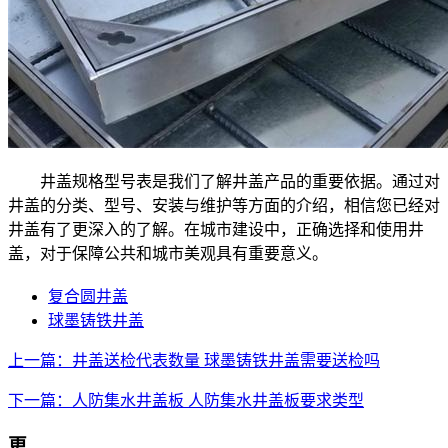
井盖规格型号表是我们了解井盖产品的重要依据。通过对
井盖的分类、型号、安装与维护等方面的介绍，相信您已经对
井盖有了更深入的了解。在城市建设中，正确选择和使用井
盖，对于保障公共和城市美观具有重要意义。
复合圆井盖
球墨铸铁井盖
上一篇：井盖送检代表数量 球墨铸铁井盖需要送检吗
下一篇：人防集水井盖板 人防集水井盖板要求类型
更