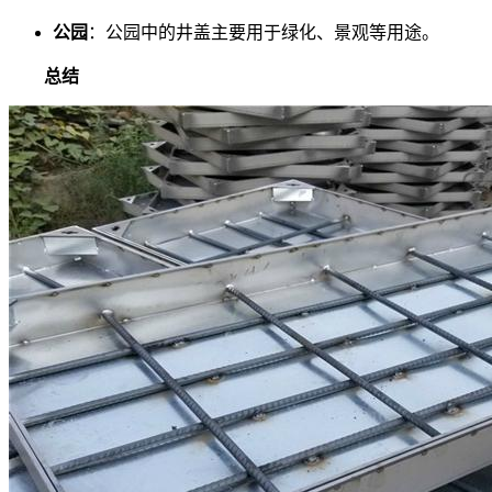
公园
：公园中的井盖主要用于绿化、景观等用途。
总结