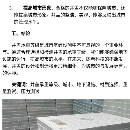
提高城市形象
：合格的井盖不仅能够保障城市，还
能提高城市形象。井盖的整洁、美观，能够反映出城市
的管理水平。
五、结论
井盖承重等级是城市基础设施中不可忽视的一个重要环
节。通过合理选择和检测井盖的承重等级，我们能够确保地下
设施的运行，提高城市的水平。在未来，随着科技的不断发
展，井盖的设计和制造将更加精细化，为城市的与发展更有力
的保障。
关键词
：井盖承重等级、城市、地下设施、材质选择、重
量测试、压力测试