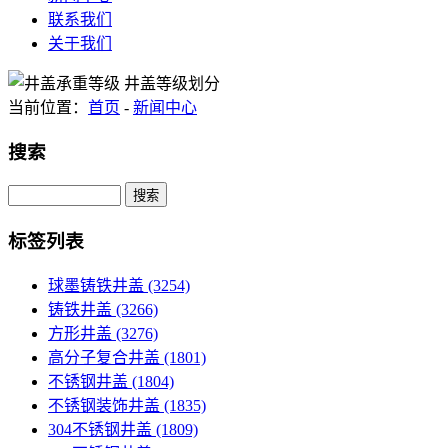
联系我们
关于我们
当前位置：
首页
-
新闻中心
搜索
Search
标签列表
球墨铸铁井盖
(3254)
铸铁井盖
(3266)
方形井盖
(3276)
高分子复合井盖
(1801)
不锈钢井盖
(1804)
不锈钢装饰井盖
(1835)
304不锈钢井盖
(1809)