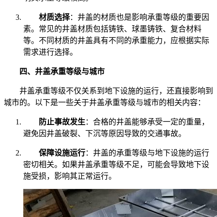
材质选择
：井盖的材质也是影响承重等级的重要因
素。常见的井盖材质包括铸铁、球墨铸铁、复合材料
等。不同材质的井盖具有不同的承重能力，应根据实际
需求进行选择。
四、井盖承重等级与城市
井盖承重等级不仅关系到地下设施的运行，还直接影响到
城市的。以下是一些关于井盖承重等级与城市的相关内容：
防止事故发生
：合格的井盖能够承受一定的重量，
避免因井盖破裂、下沉等原因导致的交通事故。
保障设施运行
：井盖的承重等级与地下设施的运行
密切相关。如果井盖承重等级不足，可能会导致地下设
施受损，影响其正常运行。