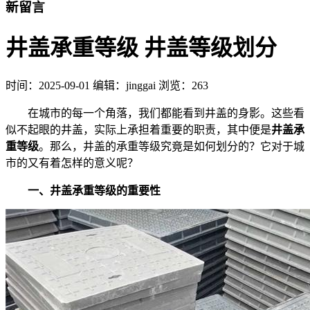
新留言
井盖承重等级 井盖等级划分
时间：
2025-09-01
编辑：jinggai
浏览：263
在城市的每一个角落，我们都能看到井盖的身影。这些看
似不起眼的井盖，实际上承担着重要的职责，其中便是
井盖承
重等级
。那么，井盖的承重等级究竟是如何划分的？它对于城
市的又有着怎样的意义呢？
一、井盖承重等级的重要性