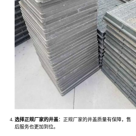
选择正规厂家的井盖
：正规厂家的井盖质量有保障，售
后服务也更加到位。