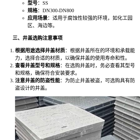
型号
：SS
规格
：DN300-DN800
应用场景
：适用于腐蚀性较强的环境，如化工园
区、海边等。
三、井盖选购注意事项
根据用途选择井盖材质
：根据井盖所在的环境和承载能
力，选择合适的材质，以确保井盖的使用寿命和性。
查看井盖型号和规格
：在选购井盖时，务必查看其型号
和规格，确保符合安装要求。
注意井盖的防盗性能
：为防止井盖被盗，可选购具有防
盗设计的井盖。