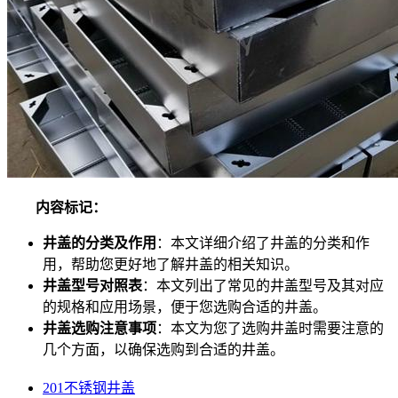
内容标记：
井盖的分类及作用
：本文详细介绍了井盖的分类和作
用，帮助您更好地了解井盖的相关知识。
井盖型号对照表
：本文列出了常见的井盖型号及其对应
的规格和应用场景，便于您选购合适的井盖。
井盖选购注意事项
：本文为您了选购井盖时需要注意的
几个方面，以确保选购到合适的井盖。
201不锈钢井盖