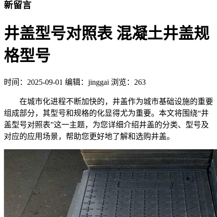
新留言
井盖型号对照表 混凝土井盖规
格型号
时间：
2025-09-01
编辑：jinggai
浏览：263
在城市化进程不断加快的，井盖作为城市基础设施的重要
组成部分，其型号和规格的化显得尤为重要。本文将围绕“井
盖型号对照表”这一主题，为您详细介绍井盖的分类、型号及
对应的应用场景，帮助您更好地了解和选购井盖。