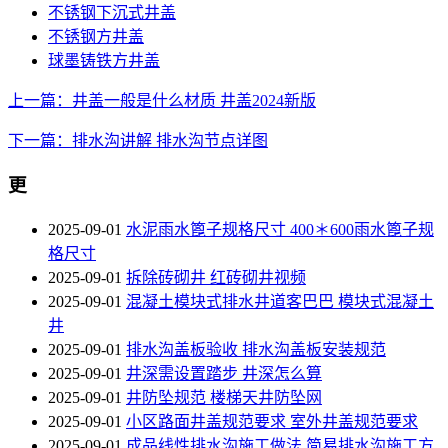
不锈钢下沉式井盖
不锈钢方井盖
球墨铸铁方井盖
上一篇：井盖一般是什么材质 井盖2024新版
下一篇：排水沟讲解 排水沟节点详图
更
2025-09-01
水泥雨水篦子规格尺寸 400＊600雨水篦子规
格尺寸
2025-09-01
拆除砖砌井 红砖砌井视频
2025-09-01
混凝土模块式排水井道客巴巴 模块式混凝土
井
2025-09-01
排水沟盖板验收 排水沟盖板安装规范
2025-09-01
井深需设置踏步 井深怎么算
2025-09-01
井防坠规范 楼梯天井防坠网
2025-09-01
小区路面井盖规范要求 室外井盖规范要求
2025-09-01
成品线性排水沟施工做法 简易排水沟施工方