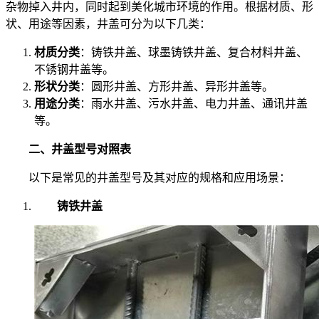
杂物掉入井内，同时起到美化城市环境的作用。根据材质、形
状、用途等因素，井盖可分为以下几类：
材质分类
：铸铁井盖、球墨铸铁井盖、复合材料井盖、
不锈钢井盖等。
形状分类
：圆形井盖、方形井盖、异形井盖等。
用途分类
：雨水井盖、污水井盖、电力井盖、通讯井盖
等。
二、井盖型号对照表
以下是常见的井盖型号及其对应的规格和应用场景：
铸铁井盖