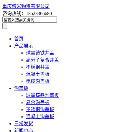
重庆博米物资有限公司
咨询热线：18523366680
首页
产品展示
球墨铸铁井盖
高分子复合井盖
不锈钢井盖
混凝土盖板
电缆沟盖板
沟盖板
球墨铸铁沟盖板
复合沟盖板
不锈钢沟盖板
混凝土沟盖板
日常发货
新闻中心