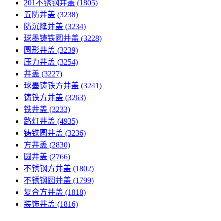
201不锈钢井盖
(1805)
五防井盖
(3238)
防沉降井盖
(3234)
球墨铸铁圆井盖
(3228)
圆形井盖
(3239)
压力井盖
(3254)
井盖
(3227)
球墨铸铁方井盖
(3241)
铸铁方井盖
(3263)
铁井盖
(3233)
路灯井盖
(4935)
铸铁圆井盖
(3236)
方井盖
(2830)
圆井盖
(2766)
不锈钢方井盖
(1802)
不锈钢圆井盖
(1799)
复合方井盖
(1818)
装饰井盖
(1816)