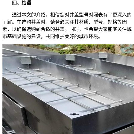
四、结语
通过本文的介绍，相信您对井盖型号对照表有了更深入的
了解。在选购井盖时，请务必关注其材质、型号、规格等因
素，以确保选购到合适的井盖。同时，也希望大家能够关注城
市基础设施的建设，共同维护美好的城市环境。