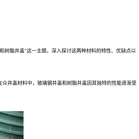
和树脂井盖”这一主题，深入探讨这两种材料的特性、优缺点以
众井盖材料中，玻璃钢井盖和树脂井盖因其独特的性能逐渐受