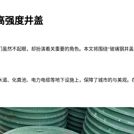
高强度井盖
然不起眼，却扮演着关重要的角色。本文将围绕“玻璃钢井盖
道、化粪池、电力电缆等地下设施上，保障了城市的与美观。在