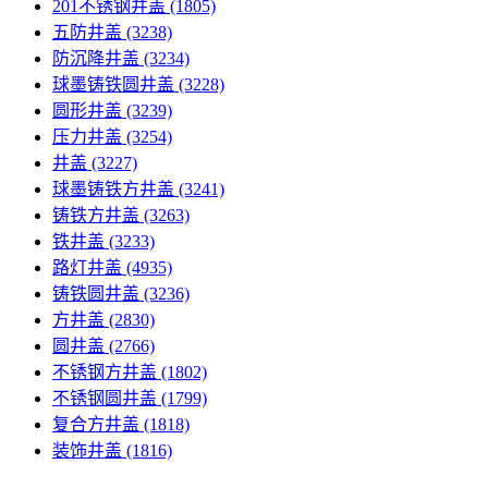
201不锈钢井盖
(1805)
五防井盖
(3238)
防沉降井盖
(3234)
球墨铸铁圆井盖
(3228)
圆形井盖
(3239)
压力井盖
(3254)
井盖
(3227)
球墨铸铁方井盖
(3241)
铸铁方井盖
(3263)
铁井盖
(3233)
路灯井盖
(4935)
铸铁圆井盖
(3236)
方井盖
(2830)
圆井盖
(2766)
不锈钢方井盖
(1802)
不锈钢圆井盖
(1799)
复合方井盖
(1818)
装饰井盖
(1816)