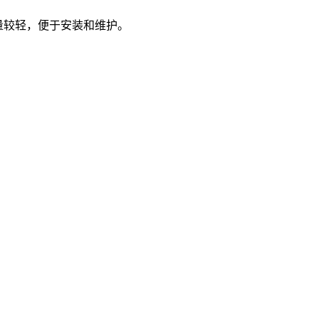
量较轻，便于安装和维护。
。