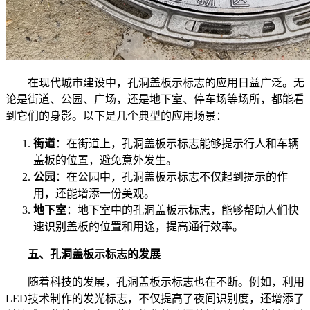
在现代城市建设中，孔洞盖板示标志的应用日益广泛。无
论是街道、公园、广场，还是地下室、停车场等场所，都能看
到它们的身影。以下是几个典型的应用场景：
街道
：在街道上，孔洞盖板示标志能够提示行人和车辆
盖板的位置，避免意外发生。
公园
：在公园中，孔洞盖板示标志不仅起到提示的作
用，还能增添一份美观。
地下室
：地下室中的孔洞盖板示标志，能够帮助人们快
速识别盖板的位置和用途，提高通行效率。
五、孔洞盖板示标志的发展
随着科技的发展，孔洞盖板示标志也在不断。例如，利用
LED技术制作的发光标志，不仅提高了夜间识别度，还增添了