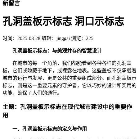
新留言
孔洞盖板示标志 洞口示标志
时间：
2025-08-28
编辑：jinggai
浏览：225
孔洞盖板示标志：与美观并存的智慧设计
在城市的每一个角落，我们都能看到各种各样的孔洞盖
板，它们或隐藏于地下，或裸露在地表。这些盖板不仅承载着
城市的运行与发展，更是公共的重要组成部分。而孔洞盖板示
标志，则是这一重要元素的守护者，它以巧妙的设计和实用的
功能，确保了人们的通行。
主题：孔洞盖板示标志在现代城市建设中的重要作
用
一、孔洞盖板示标志的定义与作用