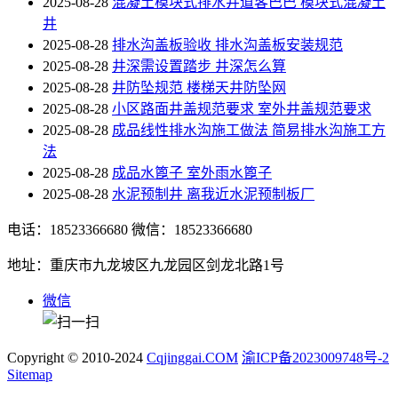
2025-08-28
混凝土模块式排水井道客巴巴 模块式混凝土
井
2025-08-28
排水沟盖板验收 排水沟盖板安装规范
2025-08-28
井深需设置踏步 井深怎么算
2025-08-28
井防坠规范 楼梯天井防坠网
2025-08-28
小区路面井盖规范要求 室外井盖规范要求
2025-08-28
成品线性排水沟施工做法 简易排水沟施工方
法
2025-08-28
成品水篦子 室外雨水篦子
2025-08-28
水泥预制井 离我近水泥预制板厂
电话：18523366680
微信：18523366680
地址：重庆市九龙坡区九龙园区剑龙北路1号
微信
Copyright © 2010-2024
Cqjinggai.COM
渝ICP备2023009748号-2
Sitemap