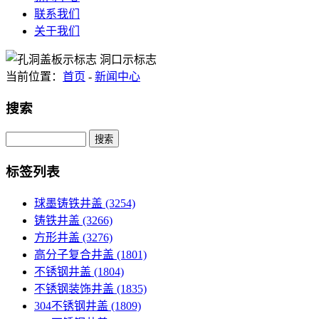
联系我们
关于我们
当前位置：
首页
-
新闻中心
搜索
Search
标签列表
球墨铸铁井盖
(3254)
铸铁井盖
(3266)
方形井盖
(3276)
高分子复合井盖
(1801)
不锈钢井盖
(1804)
不锈钢装饰井盖
(1835)
304不锈钢井盖
(1809)