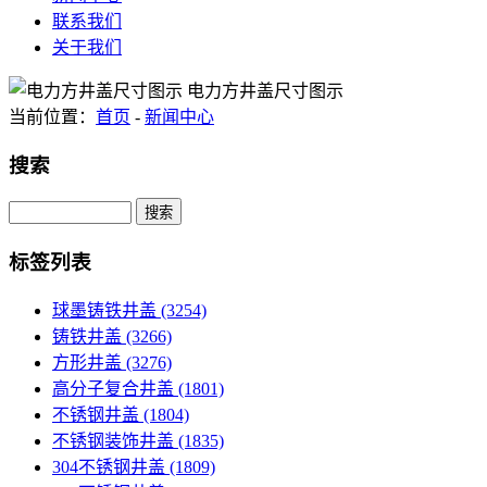
联系我们
关于我们
当前位置：
首页
-
新闻中心
搜索
Search
标签列表
球墨铸铁井盖
(3254)
铸铁井盖
(3266)
方形井盖
(3276)
高分子复合井盖
(1801)
不锈钢井盖
(1804)
不锈钢装饰井盖
(1835)
304不锈钢井盖
(1809)