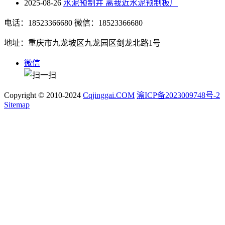
2025-08-26
水泥预制井 离我近水泥预制板厂
电话：18523366680
微信：18523366680
地址：重庆市九龙坡区九龙园区剑龙北路1号
微信
Copyright © 2010-2024
Cqjinggai.COM
渝ICP备2023009748号-2
Sitemap