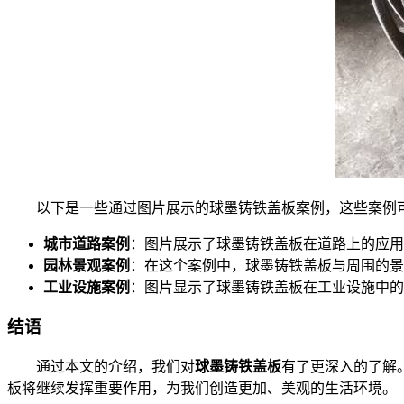
以下是一些通过图片展示的球墨铸铁盖板案例，这些案例可
城市道路案例
：图片展示了球墨铸铁盖板在道路上的应用
园林景观案例
：在这个案例中，球墨铸铁盖板与周围的景
工业设施案例
：图片显示了球墨铸铁盖板在工业设施中的
结语
通过本文的介绍，我们对
球墨铸铁盖板
有了更深入的了解
板将继续发挥重要作用，为我们创造更加、美观的生活环境。