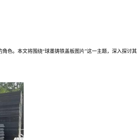
的角色。本文将围绕“球墨铸铁盖板图片”这一主题，深入探讨其