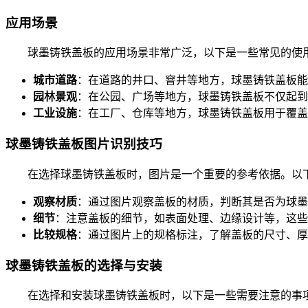
应用场景
球墨铸铁盖板的应用场景非常广泛，以下是一些常见的使
城市道路
：在道路的井口、窨井等地方，球墨铸铁盖板能
园林景观
：在公园、广场等地方，球墨铸铁盖板不仅起到
工业设施
：在工厂、仓库等地方，球墨铸铁盖板用于覆盖
球墨铸铁盖板图片识别技巧
在选择球墨铸铁盖板时，图片是一个重要的参考依据。以
观察材质
：通过图片观察盖板的材质，判断其是否为球墨
细节
：注意盖板的细节，如表面处理、边缘设计等，这些
比较规格
：通过图片上的规格标注，了解盖板的尺寸、厚
球墨铸铁盖板的选择与安装
在选择和安装球墨铸铁盖板时，以下是一些需要注意的事