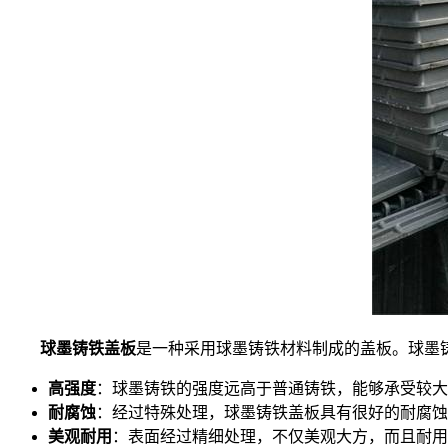
球墨铸铁盖板
是一种采用球墨铸铁材料制成的盖板。球墨
高强度
：球墨铸铁的强度远高于普通铸铁，能够承受较大
耐腐蚀
：经过特殊处理，球墨铸铁盖板具有很好的耐腐蚀
美观耐用
：表面经过精细处理，不仅美观大方，而且耐用