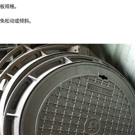
板规格。
免松动或倾斜。