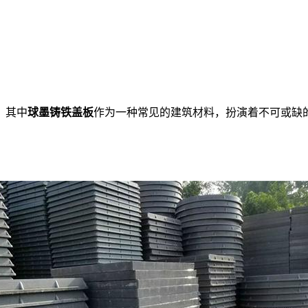
，其中
球墨铸铁盖板
作为一种常见的建筑材料，扮演着不可或缺
。